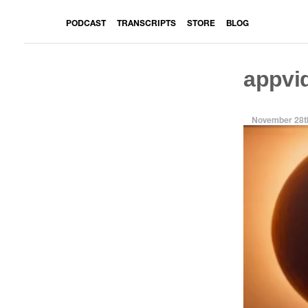
PODCAST
TRANSCRIPTS
STORE
BLOG
appvi
November 28t
Video
Player