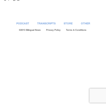
PODCAST
TRANSCRIPTS
STORE
OTHER
©2013 Bilingual News
Privacy Policy
Terms & Conditions