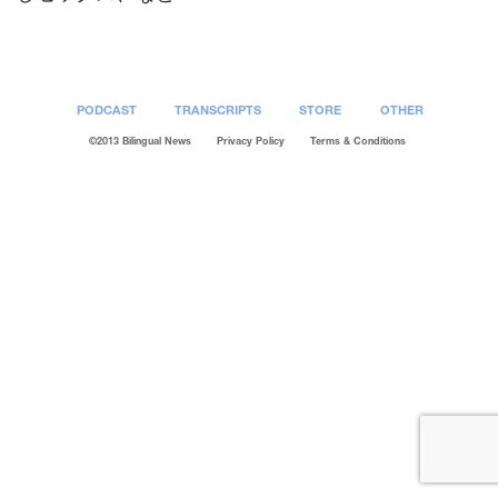
PODCAST
TRANSCRIPTS
STORE
OTHER
©2013 Bilingual News
Privacy Policy
Terms & Conditions