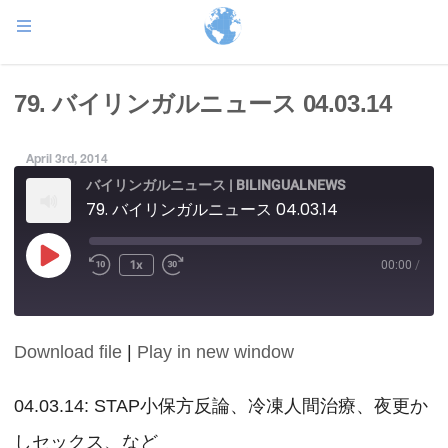
79. バイリンガルニュース 04.03.14
April 3rd, 2014
バイリンガルニュース | BILINGUALNEWS
79. バイリンガルニュース 04.03.14
Play
1x
00:00
/
Episode
Download file
|
Play in new window
SHARE
RSS FEED
LINK
04.03.14: STAP小保方反論、冷凍人間治療、夜更か
しセックス、など
EMBED