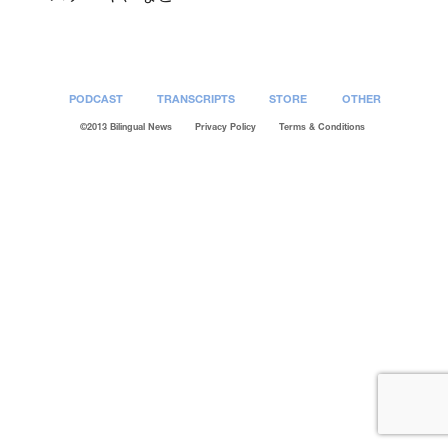
PODCAST
TRANSCRIPTS
STORE
OTHER
©2013 Bilingual News
Privacy Policy
Terms & Conditions