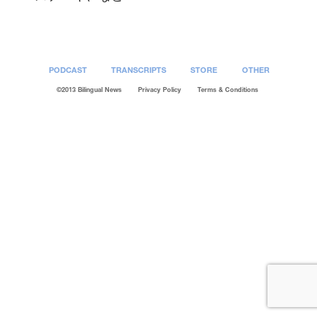
PODCAST
TRANSCRIPTS
STORE
OTHER
©2013 Bilingual News
Privacy Policy
Terms & Conditions