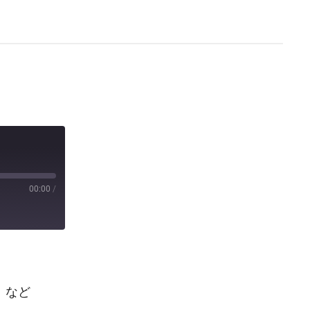
00:00
/
船、など