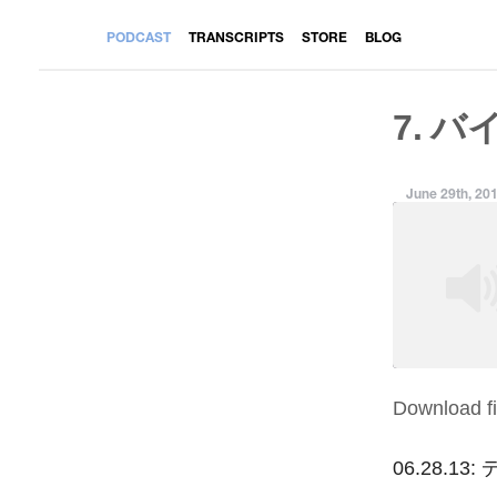
PODCAST
TRANSCRIPTS
STORE
BLOG
7. バ
June 29th, 20
Download fi
SHARE
RSS FEED
LINK
06.28.