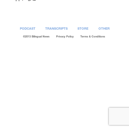
PODCAST
TRANSCRIPTS
STORE
OTHER
©2013 Bilingual News
Privacy Policy
Terms & Conditions