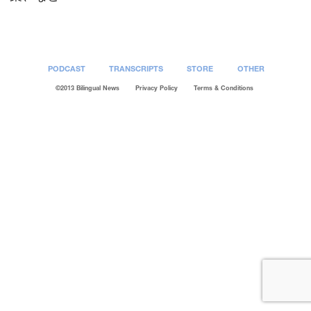
PODCAST
TRANSCRIPTS
STORE
OTHER
©2013 Bilingual News
Privacy Policy
Terms & Conditions