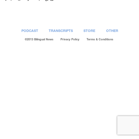
PODCAST
TRANSCRIPTS
STORE
OTHER
©2013 Bilingual News
Privacy Policy
Terms & Conditions