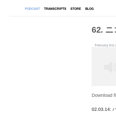
PODCAST
TRANSCRIPTS
STORE
BLOG
62. 
February 3rd,
Download fi
SHARE
RSS FEED
LINK
02.03.1