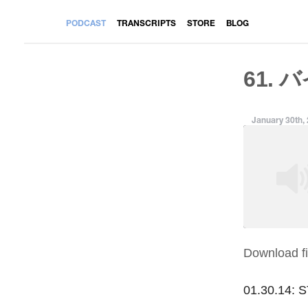
PODCAST
TRANSCRIPTS
STORE
BLOG
61. 
January 30th,
Download fi
SHARE
RSS FEED
LINK
01.30.1