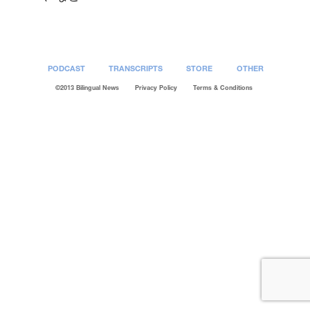
PODCAST
TRANSCRIPTS
STORE
OTHER
©2013 Bilingual News
Privacy Policy
Terms & Conditions