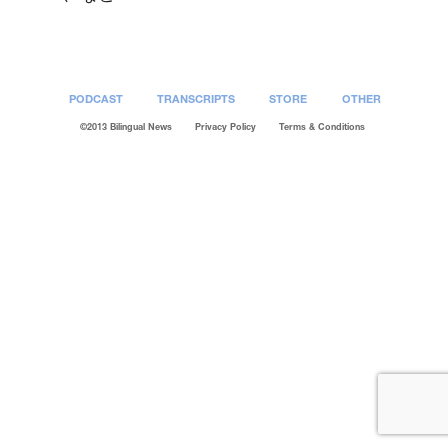
PODCAST
TRANSCRIPTS
STORE
OTHER
©2013 Bilingual News
Privacy Policy
Terms & Conditions