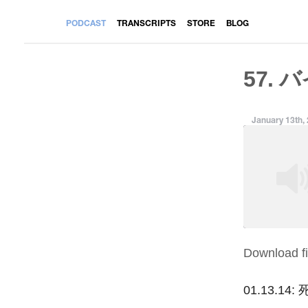
PODCAST
TRANSCRIPTS
STORE
BLOG
57. 
January 13th,
Download fi
SHARE
RSS FEED
LINK
01.13.