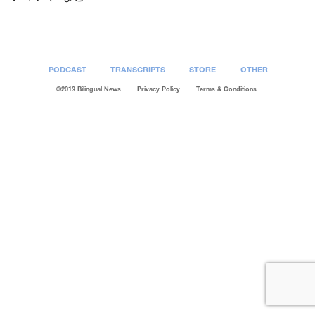
PODCAST
TRANSCRIPTS
STORE
OTHER
©2013 Bilingual News
Privacy Policy
Terms & Conditions