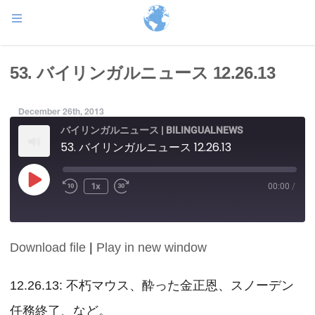
53. バイリンガルニュース 12.26.13
December 26th, 2013
バイリンガルニュース | BILINGUALNEWS
53. バイリンガルニュース 12.26.13
Play
1x
00:00
/
Episode
Download file
|
Play in new window
SHARE
RSS FEED
LINK
12.26.13: 不朽マウス、酔った金正恩、スノーデン
任務終了、など。
EMBED