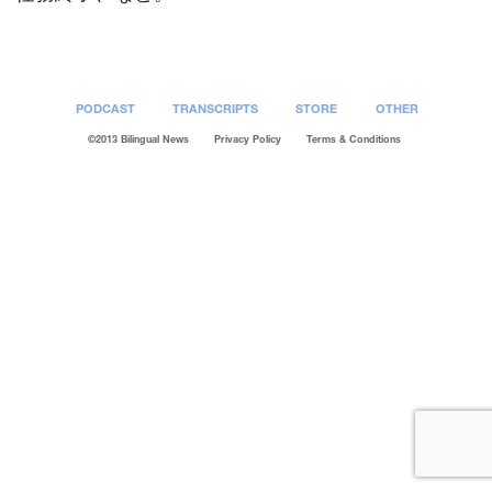
PODCAST
TRANSCRIPTS
STORE
OTHER
©2013 Bilingual News
Privacy Policy
Terms & Conditions