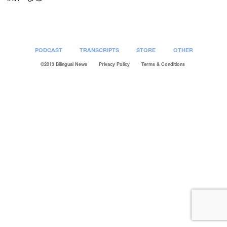
PODCAST
TRANSCRIPTS
STORE
OTHER
©2013 Bilingual News
Privacy Policy
Terms & Conditions