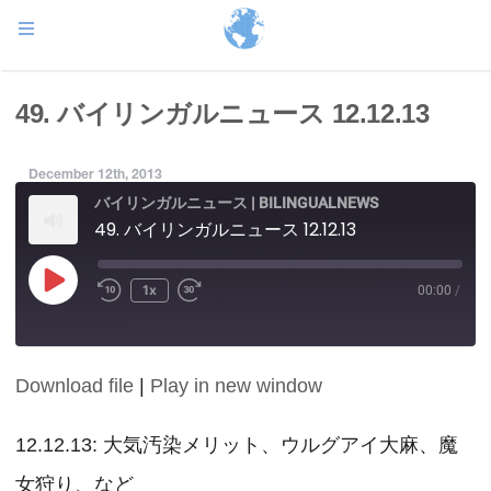
49. バイリンガルニュース 12.12.13
December 12th, 2013
バイリンガルニュース | BILINGUALNEWS
49. バイリンガルニュース 12.12.13
Play
1x
00:00
/
Episode
Download file
|
Play in new window
SHARE
RSS FEED
LINK
12.12.13: 大気汚染メリット、ウルグアイ大麻、魔
女狩り、など
EMBED