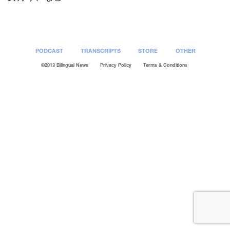
PODCAST
TRANSCRIPTS
STORE
OTHER
©2013 Bilingual News
Privacy Policy
Terms & Conditions