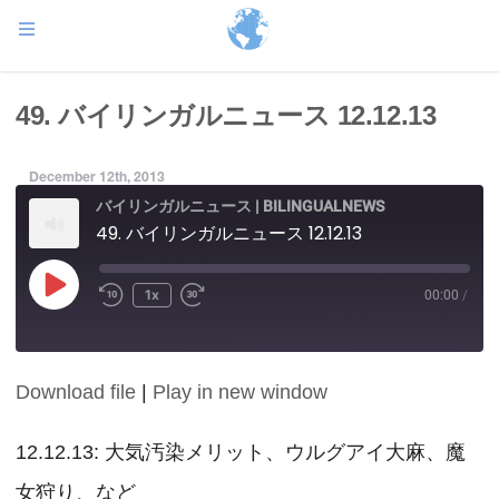
49. バイリンガルニュース 12.12.13
December 12th, 2013
バイリンガルニュース | BILINGUALNEWS
49. バイリンガルニュース 12.12.13
Play
1x
00:00
/
Episode
Download file
|
Play in new window
SHARE
RSS FEED
LINK
12.12.13: 大気汚染メリット、ウルグアイ大麻、魔
女狩り、など
EMBED