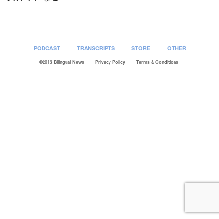
PODCAST
TRANSCRIPTS
STORE
OTHER
©2013 Bilingual News
Privacy Policy
Terms & Conditions