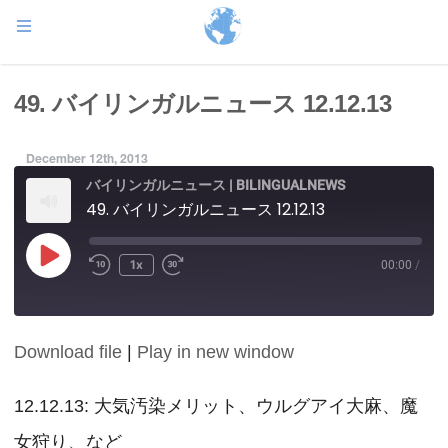
49. バイリンガルニュース 12.12.13
December 12th, 2013
バイリンガルニュース | BILINGUALNEWS
49. バイリンガルニュース 12.12.13
Play
1x
00:00
/
Episode
Download file
|
Play in new window
SHARE
RSS FEED
LINK
12.12.13: 大気汚染メリット、ウルグアイ大麻、魔
女狩り、など
EMBED