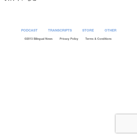
PODCAST
TRANSCRIPTS
STORE
OTHER
©2013 Bilingual News
Privacy Policy
Terms & Conditions