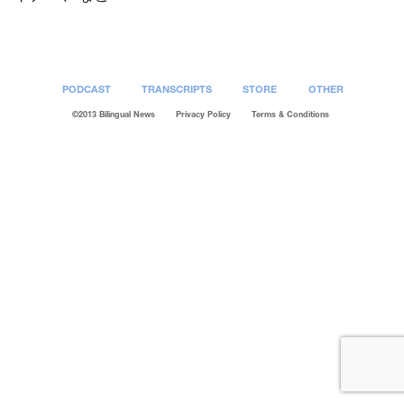
PODCAST
TRANSCRIPTS
STORE
OTHER
©2013 Bilingual News
Privacy Policy
Terms & Conditions