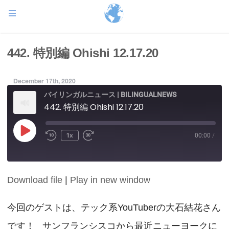
442. 特別編 Ohishi 12.17.20
December 17th, 2020
バイリンガルニュース | BILINGUALNEWS
442. 特別編 Ohishi 12.17.20
Play
1x
00:00
/
Episode
Download file
|
Play in new window
SHARE
RSS FEED
LINK
今回のゲストは、テック系YouTuberの大石結花さん
です！ サンフランシスコから最近ニューヨークに
EMBED