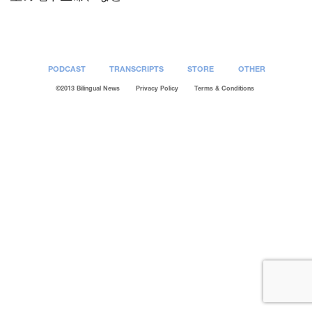
PODCAST
TRANSCRIPTS
STORE
OTHER
©2013 Bilingual News
Privacy Policy
Terms & Conditions