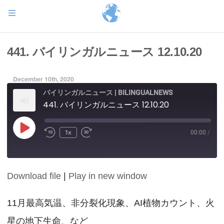
441. バイリンガルニュース 12.10.20
December 10th, 2020
バイリンガルニュース | BILINGUALNEWS
441. バイリンガルニュース 12.10.20
Play
1x
00:00
/
Episode
Download file
|
Play in new window
SHARE
RSS FEED
LINK
11月最高気温、非分裂化現象、AI植物カウント、火
星の地下生命、など
EMBED