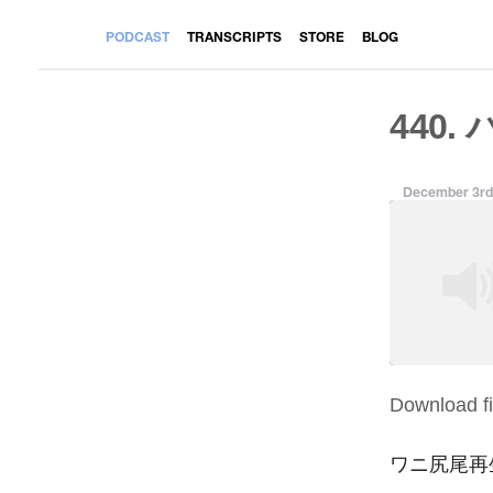
PODCAST
TRANSCRIPTS
STORE
BLOG
440.
December 3rd
Download fi
SHARE
RSS FEED
LINK
ワニ尻尾再