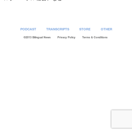
PODCAST
TRANSCRIPTS
STORE
OTHER
©2013 Bilingual News
Privacy Policy
Terms & Conditions