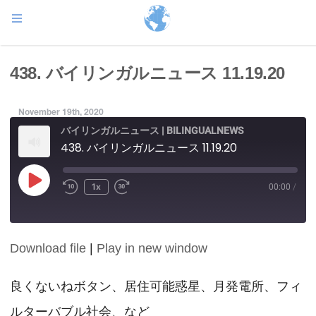
438. バイリンガルニュース 11.19.20
November 19th, 2020
バイリンガルニュース | BILINGUALNEWS
438. バイリンガルニュース 11.19.20
Play
1x
00:00
/
Episode
Download file
|
Play in new window
SHARE
RSS FEED
LINK
良くないねボタン、居住可能惑星、月発電所、フィ
ルターバブル社会、など
EMBED