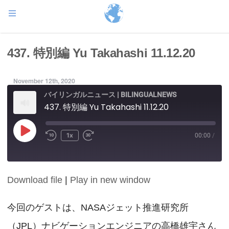
437. 特別編 Yu Takahashi 11.12.20
November 12th, 2020
バイリンガルニュース | BILINGUALNEWS
437. 特別編 Yu Takahashi 11.12.20
Play
1x
00:00
/
Episode
Download file
|
Play in new window
SHARE
RSS FEED
LINK
今回のゲストは、NASAジェット推進研究所
（JPL）ナビゲーションエンジニアの高橋雄宇さん
EMBED