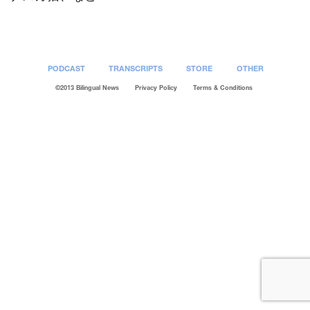
PODCAST
TRANSCRIPTS
STORE
OTHER
©2013 Bilingual News
Privacy Policy
Terms & Conditions