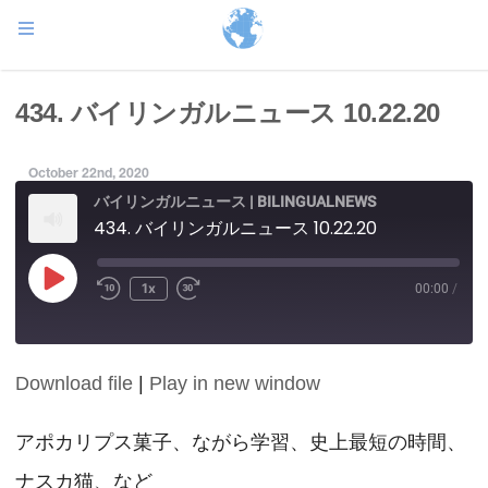
434. バイリンガルニュース 10.22.20
October 22nd, 2020
バイリンガルニュース | BILINGUALNEWS
434. バイリンガルニュース 10.22.20
Play
1x
00:00
/
Episode
Download file
|
Play in new window
SHARE
RSS FEED
LINK
アポカリプス菓子、ながら学習、史上最短の時間、
ナスカ猫、など
EMBED