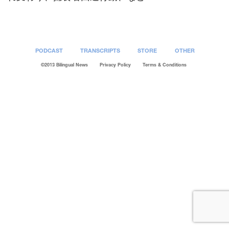
PODCAST
TRANSCRIPTS
STORE
OTHER
©2013 Bilingual News
Privacy Policy
Terms & Conditions