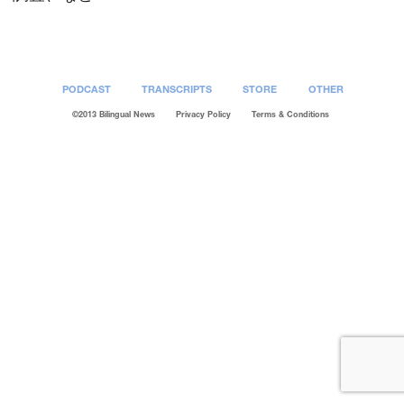
PODCAST
TRANSCRIPTS
STORE
OTHER
©2013 Bilingual News
Privacy Policy
Terms & Conditions