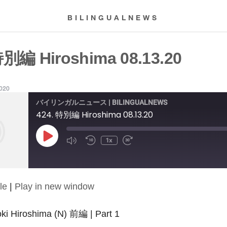
BILINGUALNEWS
特別編 Hiroshima 08.13.20
2020
バイリンガルニュース | BILINGUALNEWS
424. 特別編 Hiroshima 08.13.20
Play
1x
Episode
le
|
Play in new window
 Hiroshima (N) 前編 | Part 1