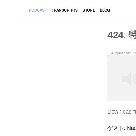
PODCAST
TRANSCRIPTS
STORE
BLOG
424. 
August 13th, 
Download fi
SHARE
RSS FEED
LINK
ゲスト: Naoki