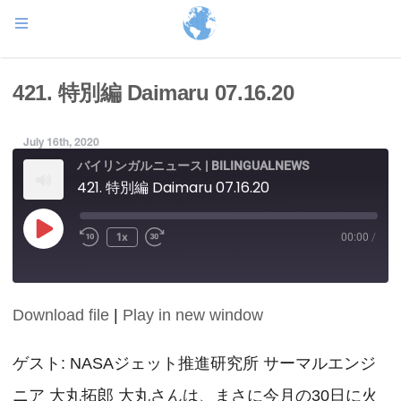
421. 特別編 Daimaru 07.16.20
July 16th, 2020
バイリンガルニュース | BILINGUALNEWS
421. 特別編 Daimaru 07.16.20
Play
1x
00:00
/
Episode
Download file
|
Play in new window
SHARE
RSS FEED
LINK
ゲスト: NASAジェット推進研究所 サーマルエンジ
ニア 大丸拓郎 大丸さんは、まさに今月の30日に火
EMBED