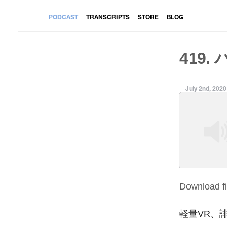
PODCAST
TRANSCRIPTS
STORE
BLOG
419.
July 2nd, 2020
Download fi
SHARE
RSS FEED
LINK
軽量VR、