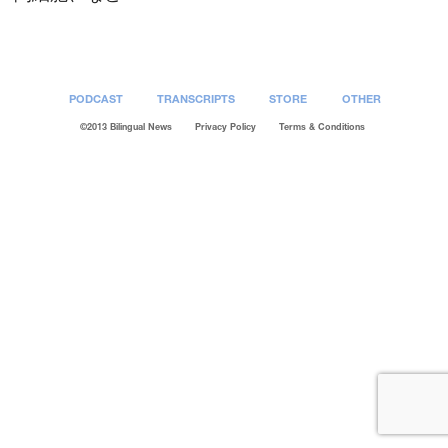
PODCAST
TRANSCRIPTS
STORE
OTHER
©2013 Bilingual News
Privacy Policy
Terms & Conditions