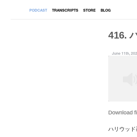
PODCAST
TRANSCRIPTS
STORE
BLOG
416.
June 11th, 20
Download fi
SHARE
RSS FEED
LINK
ハリウッド