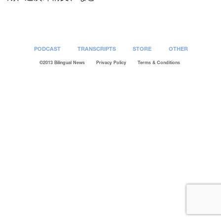
PODCAST
TRANSCRIPTS
STORE
OTHER
©2013 Bilingual News
Privacy Policy
Terms & Conditions