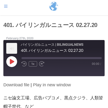
401. バイリンガルニュース 02.27.20
February 27th, 2020
バイリンガルニュース | BILINGUALNEWS
401. バイリンガルニュース 02.27.20
Play
1x
00:00
/
Episode
Download file
|
Play in new window
SHARE
RSS FEED
LINK
ニセ論文工場、広告パブコメ、黒点クジラ、人類皆
帽子世代、など
EMBED