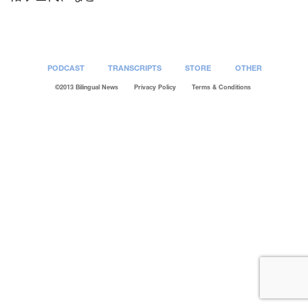
PODCAST
TRANSCRIPTS
STORE
OTHER
©2013 Bilingual News
Privacy Policy
Terms & Conditions