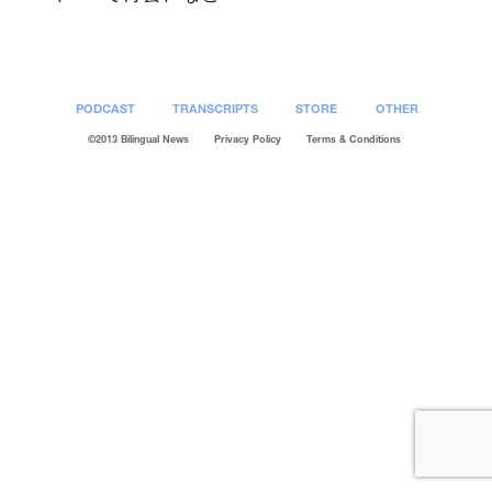
PODCAST
TRANSCRIPTS
STORE
OTHER
©2013 Bilingual News
Privacy Policy
Terms & Conditions