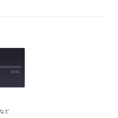
00:00
/
、など