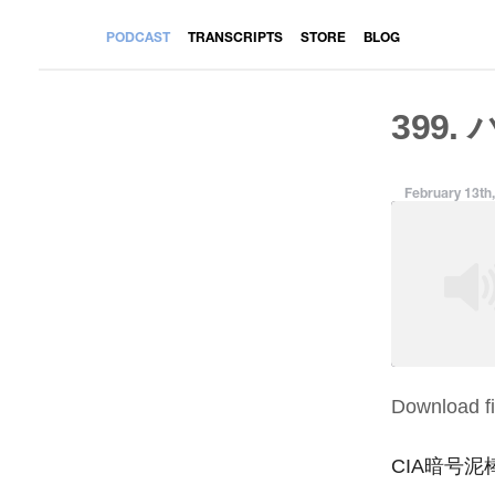
PODCAST
TRANSCRIPTS
STORE
BLOG
399.
February 13th
Download fi
SHARE
RSS FEED
LINK
CIA暗号