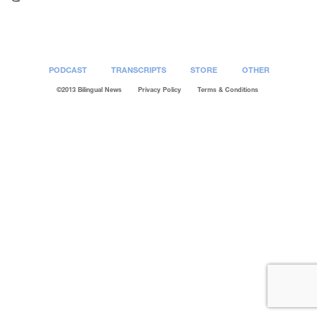
PODCAST
TRANSCRIPTS
STORE
OTHER
©2013 Bilingual News
Privacy Policy
Terms & Conditions