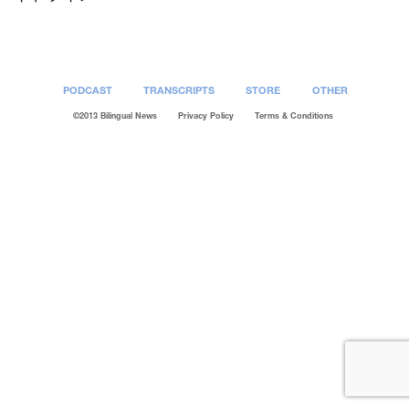
PODCAST
TRANSCRIPTS
STORE
OTHER
©2013 Bilingual News
Privacy Policy
Terms & Conditions