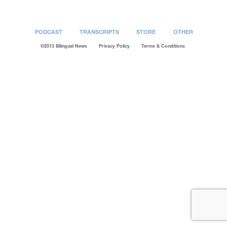
PODCAST
TRANSCRIPTS
STORE
OTHER
©2013 Bilingual News
Privacy Policy
Terms & Conditions