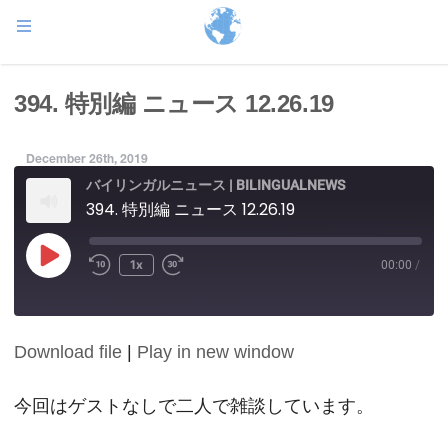
394. 特別編 ニュース 12.26.19
December 26th, 2019
バイリンガルニュース | BILINGUALNEWS
394. 特別編 ニュース 12.26.19
Play
1x
00:00
/
Episode
Download file
|
Play in new window
SHARE
RSS FEED
LINK
今回はゲストなしで二人で雑談しています。
EMBED