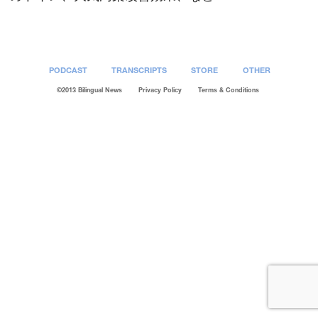
PODCAST
TRANSCRIPTS
STORE
OTHER
©2013 Bilingual News
Privacy Policy
Terms & Conditions