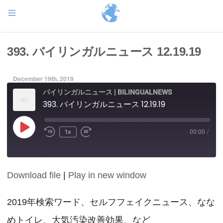
393. バイリンガルニュース 12.19.19
December 19th, 2019
バイリンガルニュース | BILINGUALNEWS
393. バイリンガルニュース 12.19.19
Play
1x
00:00
/
Episode
Download file
|
Play in new window
SHARE
RSS FEED
LINK
2019年検索ワード、セルフフェイクニュース、なな
めトイレ、大気汚染改善効果、など
EMBED