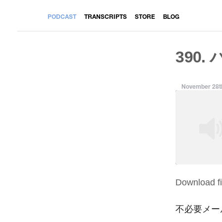
PODCAST
TRANSCRIPTS
STORE
BLOG
390.
November 28t
Download fi
SHARE
RSS FEED
LINK
不必要メー