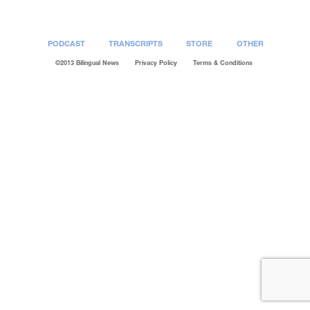
PODCAST
TRANSCRIPTS
STORE
OTHER
©2013 Bilingual News
Privacy Policy
Terms & Conditions