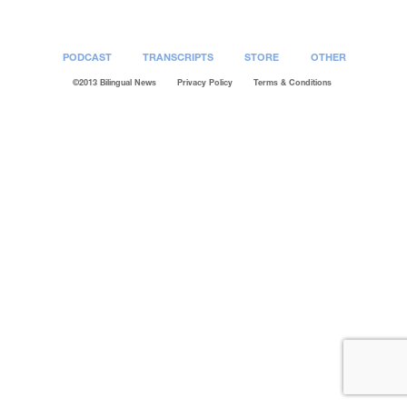
PODCAST
TRANSCRIPTS
STORE
OTHER
©2013 Bilingual News
Privacy Policy
Terms & Conditions