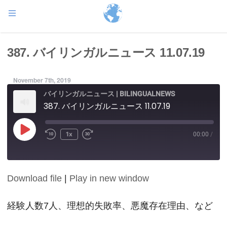
387. バイリンガルニュース 11.07.19
November 7th, 2019
バイリンガルニュース | BILINGUALNEWS
387. バイリンガルニュース 11.07.19
Play
1x
00:00
/
Episode
Download file
|
Play in new window
SHARE
RSS FEED
LINK
経験人数7人、理想的失敗率、悪魔存在理由、など
EMBED