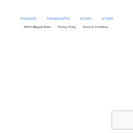
PODCAST
TRANSCRIPTS
STORE
OTHER
©2013 Bilingual News
Privacy Policy
Terms & Conditions