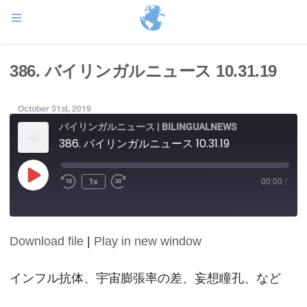
386. バイリンガルニュース 10.31.19
October 31st, 2019
バイリンガルニュース | BILINGUALNEWS
386. バイリンガルニュース 10.31.19
Play
1x
00:00
/
Episode
Download file
|
Play in new window
SHARE
RSS FEED
LINK
インフル抗体、宇宙膨張率の差、妄想瞳孔、など
EMBED