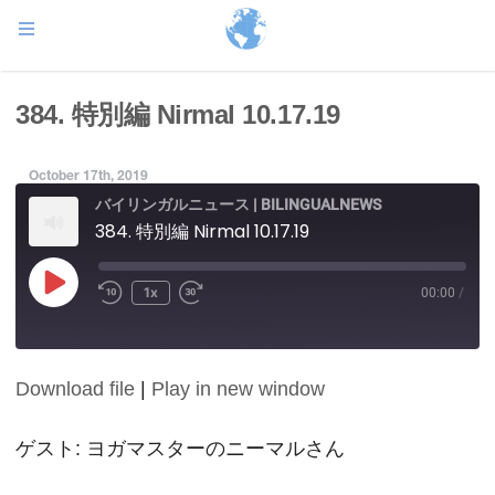
384. 特別編 Nirmal 10.17.19
October 17th, 2019
バイリンガルニュース | BILINGUALNEWS
384. 特別編 Nirmal 10.17.19
Play
1x
00:00
/
Episode
Download file
|
Play in new window
SHARE
RSS FEED
LINK
ゲスト: ヨガマスターのニーマルさん
EMBED