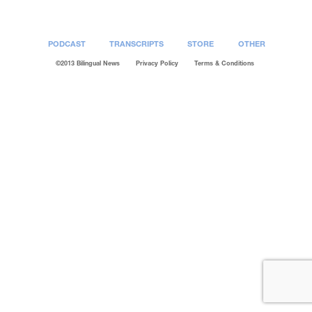
PODCAST
TRANSCRIPTS
STORE
OTHER
©2013 Bilingual News
Privacy Policy
Terms & Conditions