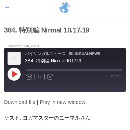
384. 特別編 Nirmal 10.17.19
October 17th, 2019
バイリンガルニュース | BILINGUALNEWS
384. 特別編 Nirmal 10.17.19
Play
1x
00:00
/
Episode
Download file
|
Play in new window
SHARE
RSS FEED
LINK
ゲスト: ヨガマスターのニーマルさん
EMBED