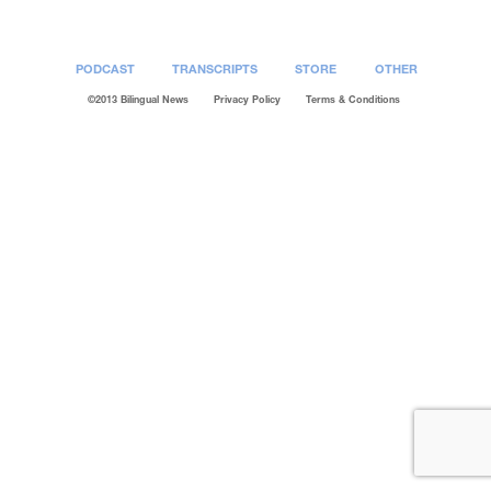
PODCAST
TRANSCRIPTS
STORE
OTHER
©2013 Bilingual News
Privacy Policy
Terms & Conditions