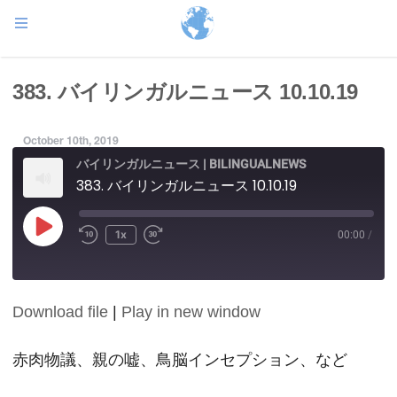
383. バイリンガルニュース 10.10.19
October 10th, 2019
バイリンガルニュース | BILINGUALNEWS
383. バイリンガルニュース 10.10.19
Play
1x
00:00
/
Episode
Download file
|
Play in new window
SHARE
RSS FEED
LINK
赤肉物議、親の嘘、鳥脳インセプション、など
EMBED