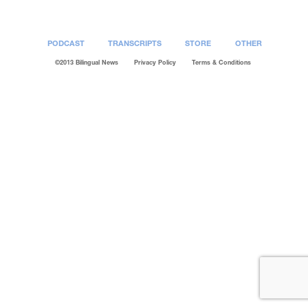
PODCAST
TRANSCRIPTS
STORE
OTHER
©2013 Bilingual News
Privacy Policy
Terms & Conditions