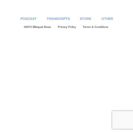
PODCAST
TRANSCRIPTS
STORE
OTHER
©2013 Bilingual News
Privacy Policy
Terms & Conditions